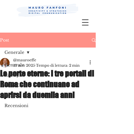
Mauro Fanfoni MarkCom; Editor;
Digital
P.R.
Post
Generale
@mauroeffe
Generale
10 nov 2025
Tempo di lettura: 2 min
Le porte eterne: i tre portali di
Lifestyle
Roma che continuano ad
MarkCom
aprirsi da duemila anni
Cultura
Recensioni