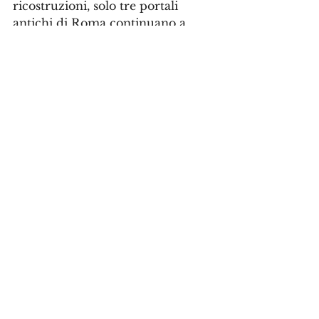
ricostruzioni, solo tre portali 
antichi di Roma continuano a 
muoversi. Il Pantheon, il Tempio 
di Romolo e le porte della Curia 
— oggi al Laterano — sono più 
che reliquie: sono macchine del 
tempo ancora in funzione.
Ogni volta che i loro battenti si 
aprono, si apre anche la memoria 
di una città che non ha mai 
chiuso le proprie porte alla storia.
Mostra tutti
Post recenti