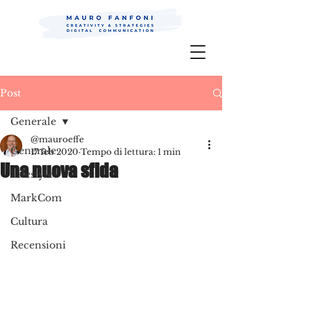
Mauro Fanfoni MarkCom; Editor;
Digital
P.R.
Post
Generale
@mauroeffe
Generale
17 feb 2020
Tempo di lettura: 1 min
Una nuova sfida
Lifestyle
MarkCom
Cultura
Recensioni