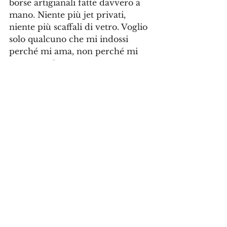
borse artigianali fatte davvero a 
mano. Niente più jet privati, 
niente più scaffali di vetro. Voglio 
solo qualcuno che mi indossi 
perché mi ama, non perché mi 
mostra su Instagram.
La Birkin si alza, elegantemente 
rigida, chiude la sua fibbia in segno di 
protesta e se ne va. 
Un’icona stanca, ma finalmente libera 
di essere se stessa. 
Anche se, sotto sotto, spera ancora che 
un giorno il lusso torni ad avere un po’ 
più di verità, e un po’ meno marketing.
Lifestyle