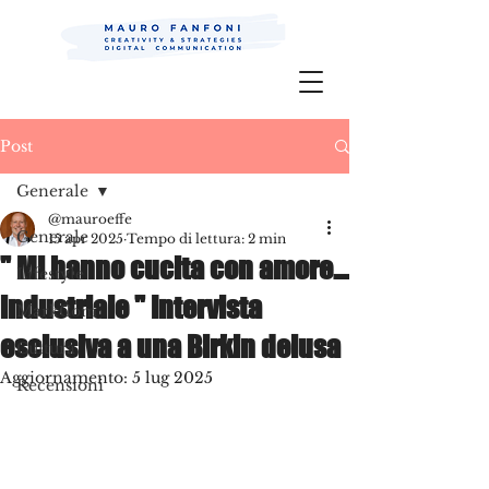
Mauro Fanfoni MarkCom; Editor;
Digital
P.R.
Post
Generale
@mauroeffe
Generale
15 apr 2025
Tempo di lettura: 2 min
" Mi hanno cucita con amore…
Lifestyle
industriale " Intervista
MarkCom
esclusiva a una Birkin delusa
Cultura
Aggiornamento:
5 lug 2025
Recensioni