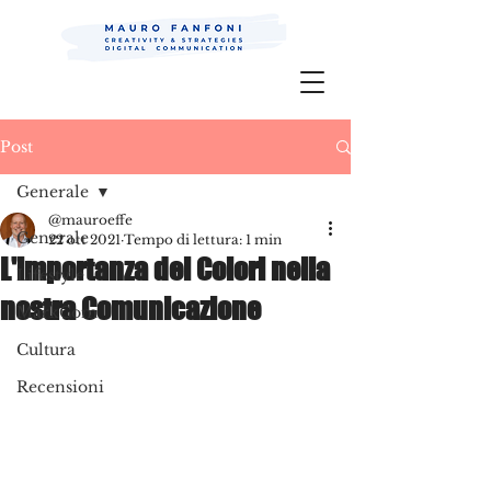
Mauro Fanfoni MarkCom; Editor;
Digital
P.R.
Post
Generale
@mauroeffe
Generale
22 ott 2021
Tempo di lettura: 1 min
L'importanza dei Colori nella
Lifestyle
nostra Comunicazione
MarkCom
Cultura
Recensioni