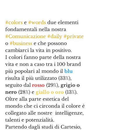
#colors
 e 
#words
 due elementi 
fondamentali nella nostra 
#Comunicazione
#daily
#private
o 
#business
 e che possono 
cambiarci la vita in positivo.
I colori fanno parte della nostra 
vita e non a caso tra i 100 brand 
più popolari al mondo il 
blu
risulta il più utilizzato (33%), 
seguito dal
 rosso
 (29%), 
grigio
 o 
nero
 (28%) e 
giallo o oro
 (13%).
Oltre alla parte estetica del 
mondo che ci circonda il colore è 
collegato alle nostre  intelligenze, 
talenti e potenzialità. 
Partendo dagli studi di Cartesio, 