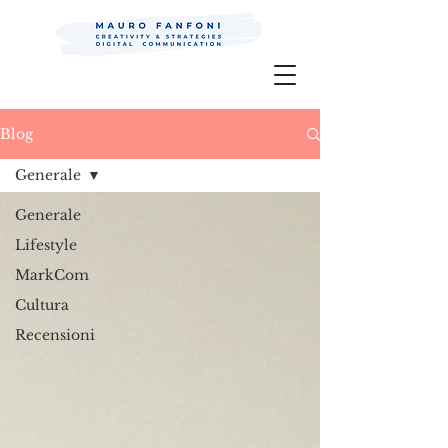
Mauro Fanfoni MarkCom; Editor;
Digital
P.R.
Blog
Generale
Generale
Lifestyle
MarkCom
Cultura
Recensioni