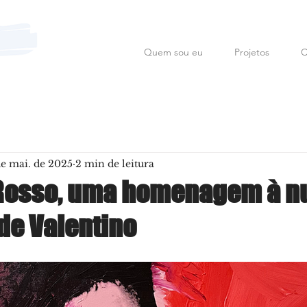
Quem sou eu
Projetos
C
Mauro Fanfoni MarkCom; E
de mai. de 2025
2 min de leitura
|Rosso, uma homenagem à 
de Valentino