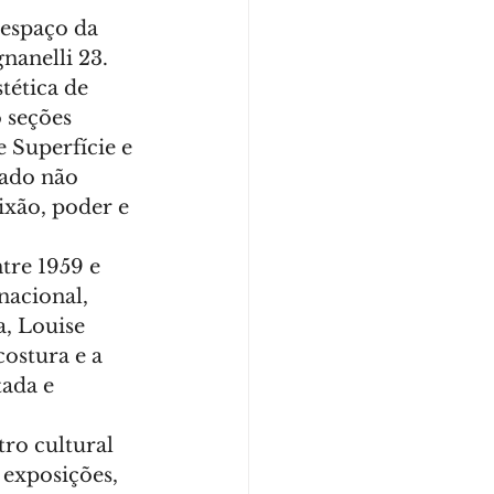
espaço da 
nanelli 23.
tética de 
 seções 
 Superfície e 
gado não 
xão, poder e 
tre 1959 e 
nacional, 
, Louise 
ostura e a 
ada e 
ro cultural 
 exposições, 