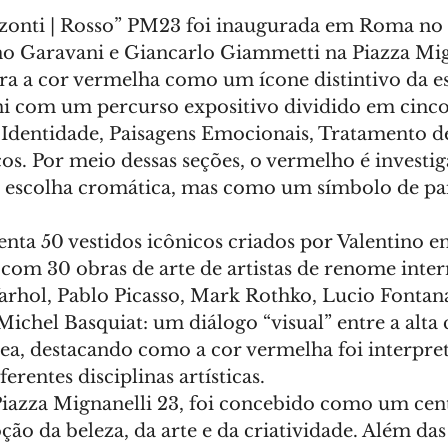
zonti | Rosso” PM23 foi inaugurada em Roma no 
o Garavani e Giancarlo Giammetti na Piazza Mig
ra a cor vermelha como um ícone distintivo da es
i com um percurso expositivo dividido em cinco
, Identidade, Paisagens Emocionais, Tratamento de
os. Por meio dessas seções, o vermelho é investi
escolha cromática, mas como um símbolo de pai
nta 50 vestidos icônicos criados por Valentino en
com 30 obras de arte de artistas de renome inter
rhol, Pablo Picasso, Mark Rothko, Lucio Fontana
ichel Basquiat: um diálogo “visual” entre a alta c
a, destacando como a cor vermelha foi interpret
rentes disciplinas artísticas.
Piazza Mignanelli 23, foi concebido como um cent
o da beleza, da arte e da criatividade. Além das