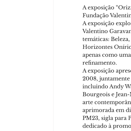
A exposição “Oriz
Fundação Valentin
A exposição explo
Valentino Garavan
temáticas: Beleza
Horizontes Oníric
apenas como uma 
refinamento.
A exposição aprese
2008, juntamente 
incluindo Andy Wa
Bourgeois e Jean-M
arte contemporâne
aprimorada em dife
PM23, sigla para 
dedicado à promoçã