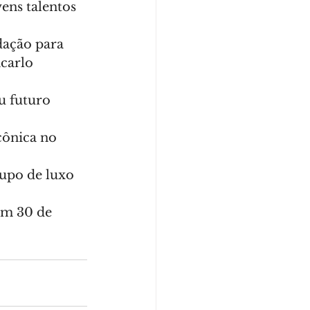
ens talentos 
ação para 
carlo 
u futuro 
ônica no 
upo de luxo 
em 30 de 