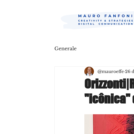
Generale
@mauroeffe
26 
Orizzonti
"icônica" 