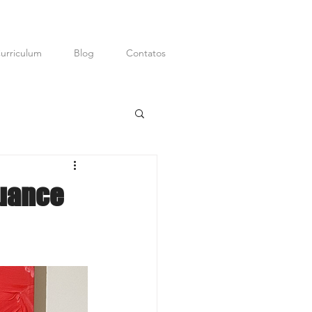
urriculum
Blog
Contatos
ditor; Digital
P.R.
nuance