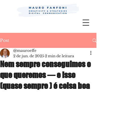
Mauro Fanfoni MarkCom; Editor;
Digital
P.R.
Post
@mauroeffe
2 de jun. de 2025
2 min de leitura
Nem sempre conseguimos o
que queremos — e isso
(quase sempre ) é coisa boa