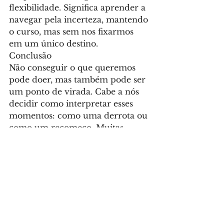
flexibilidade. Significa aprender a 
navegar pela incerteza, mantendo 
o curso, mas sem nos fixarmos 
em um único destino.
Conclusão
Não conseguir o que queremos 
pode doer, mas também pode ser 
um ponto de virada. Cabe a nós 
decidir como interpretar esses 
momentos: como uma derrota ou 
como um recomeço. Muitas 
vezes, é justamente quando as 
coisas não acontecem como 
pensávamos que realmente 
começamos a nos conhecer e a 
descobrir o que importa.