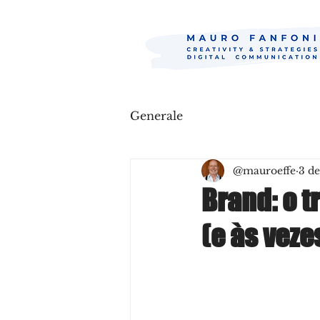
Generale
@mauroeffe
3 de
Brand: o t
(e às veze