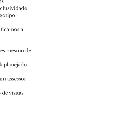
s 
clusividade 
gotipo 
 ficamos a 
ntes mesmo de 
k planejado 
um assessor 
de visitas 