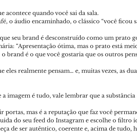
ue acontece quando você sai da sala.
afé, o áudio encaminhado, o clássico “você ficou 
ue seu brand é desconstruído como um prato 
nária: “Apresentação ótima, mas o prato está meio
, o brand é o que você gostaria que os outros pen
e eles realmente pensam… e, muitas vezes, as dua
 imagem é tudo, vale lembrar que a substância 
r portas, mas é a reputação que faz você permane
ida do seu feed do Instagram e escolhe o filtro id
ueça de ser autêntico, coerente e, acima de tudo,