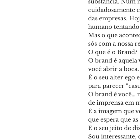
substância. Num m
cuidadosamente ed
das empresas. Hoj
humano tentando
Mas o que acontece
sós com a nossa r
O que é o Brand?
O brand é aquela 
você abrir a boca.
É o seu alter ego 
para parecer “cas
O brand é você… m
de imprensa em 
É a imagem que voc
que espera que a
É o seu jeito de d
Sou interessante,