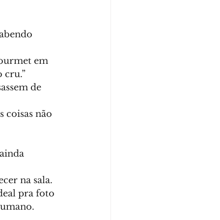
sabendo 
gourmet em 
 cru.”
sassem de 
s coisas não 
ainda 
cer na sala.
eal pra foto 
 humano. 