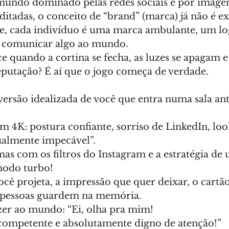
undo dominado pelas redes sociais e por imagen
itadas, o conceito de “brand” (marca) já não é ex
e, cada indivíduo é uma marca ambulante, um lo
 comunicar algo ao mundo.
 quando a cortina se fecha, as luzes se apagam e
eputação? É aí que o jogo começa de verdade.
versão idealizada de você que entra numa sala a
em 4K: postura confiante, sorriso de LinkedIn, loo
ualmente impecável”.
as com os filtros do Instagram e a estratégia de 
modo turbo!
ê projeta, a impressão que quer deixar, o cartão 
s pessoas guardem na memória.
izer ao mundo: “Ei, olha pra mim!
 competente e absolutamente digno de atenção!”