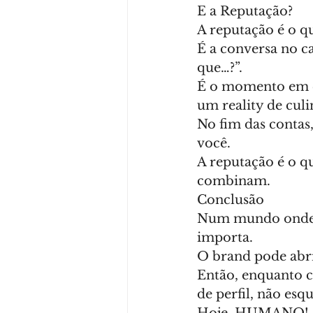
E a Reputação?
A reputação é o q
É a conversa no c
que…?”.
É o momento em q
um reality de culi
No fim das contas
você.
A reputação é o qu
combinam.
Conclusão
Num mundo onde a
importa.
O brand pode abri
Então, enquanto cu
de perfil, não esq