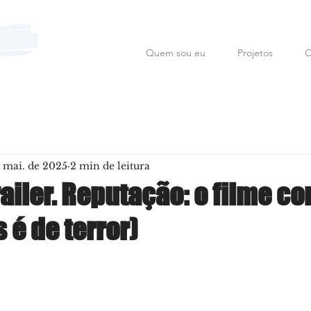
Quem sou eu
Projetos
C
Mauro Fanfoni MarkCom; E
 mai. de 2025
2 min de leitura
railer. Reputação: o filme c
s é de terror)