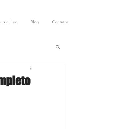
urriculum
Blog
Contatos
ditor; Digital
P.R.
ompleto