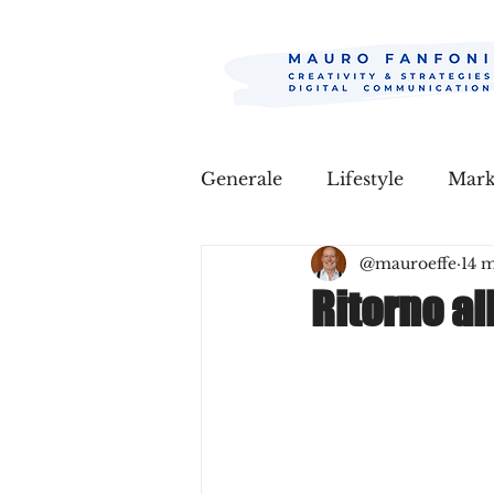
Generale
Lifestyle
Mar
@mauroeffe
14 
Ritorno al