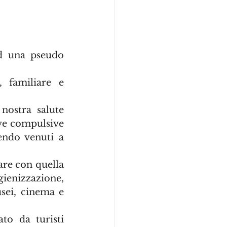
d una pseudo 
 familiare e 
ostra salute 
ve compulsive 
ndo venuti a 
re con quella 
ienizzazione, 
sei, cinema e 
o da turisti 