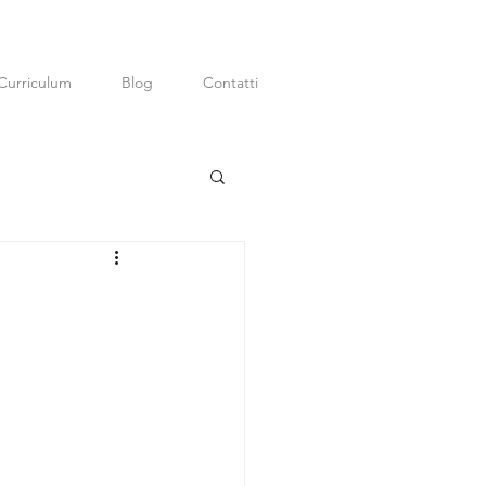
Curriculum
Blog
Contatti
ditor; Digital
P.R.