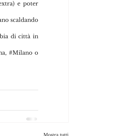
tra) e poter 
iano scaldando 
a di città in 
na
, 
#Milano
 o 
Mostra tutti