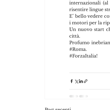
internazionali (
risentire lingue 
E’ bello vedere co
i motori per la ri
Un nuovo start che
città.
Profumo inebriante
#Roma
.
#ForzaItalia
!
Post recenti