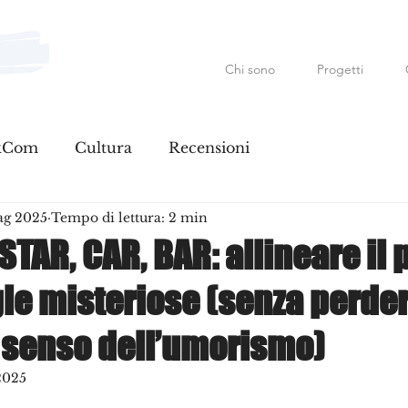
Chi sono
Progetti
Mauro Fanfoni MarkCom; E
kCom
Cultura
Recensioni
ag 2025
Tempo di lettura: 2 min
 STAR, CAR, BAR: allineare il 
gle misteriose (senza perder
l senso dell’umorismo)
2025