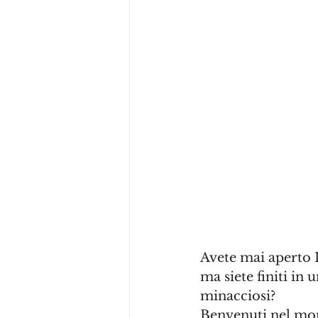
Avete mai aperto L
ma siete finiti in
minacciosi? 
Benvenuti nel mond