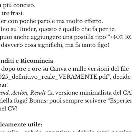
 più conciso. 
tre frasi. 
ller con poche parole ma molto effetto. 
 bio su Tinder, questo è quello che fa per te. 
 puoi anche aggiungere una postilla tipo “+40% RO
davvero cosa significhi, ma fa tanto figo!
enditi e Ricomincia
, dopo ore e ore su Canva e mille versioni del file 
025_definitivo_reale_VERAMENTE.pdf”, decide c
bar!
nd, Action, Result
 (la versione minimalista del CA
 della fuga? Bonus: puoi sempre scrivere “Esperie
nel CV!
icamente utile: