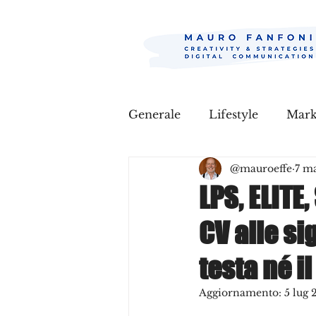
Generale
Lifestyle
Mar
@mauroeffe
7 m
LPS, ELITE,
CV alle si
testa né i
Aggiornamento:
5 lug 