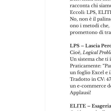
racconta chi siamo
Eccoli: LPS, ELIT
No, non è il palins
ono i metodi che, 
promettono di tra
LPS – Lascia Per
Cioè, 
Logical Prob
Un sistema che ti 
Praticamente: “Par
un foglio Excel e i
Tradotto in CV: 47
un e-commerce del
Applausi!
ELITE – Esageria