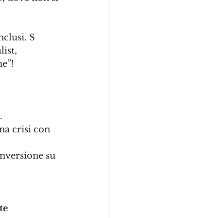
nclusi. S
ist, 
ne”!
. 
na crisi con 
onversione su 
te