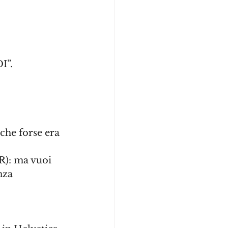
I”. 
he forse era 
R): ma vuoi 
nza 