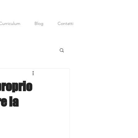
Curriculum
Blog
Contatti
ditor; Digital
P.R.
proprio
e la