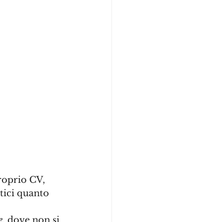
roprio CV, 
tici quanto 
e
, dove non si 