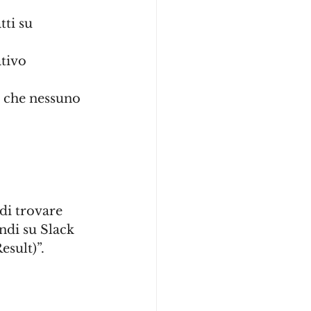
ti su 
tivo 
a che nessuno 
 di trovare 
ndi su Slack 
esult)”.