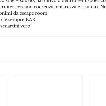
uo stile – sobrio, narrativo o delirio semi-poetico
ecruiter cercano coerenza, chiarezza e risultati. N
ronimi da escape room!
, c’è sempre BAR. 
n martini vero!