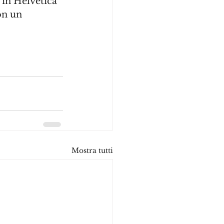
 in Helvetica 
on un 
Mostra tutti