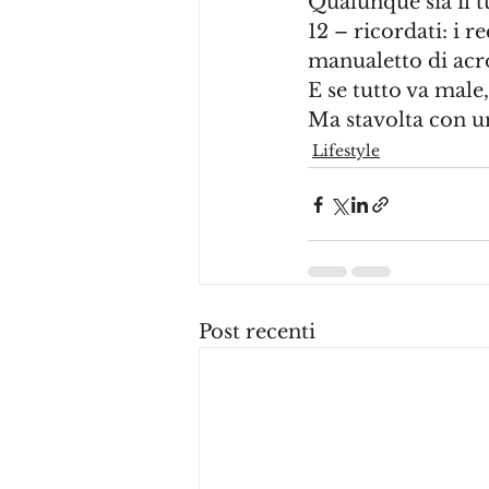
Qualunque sia il t
12 – ricordati: i r
manualetto di ac
E se tutto va male
Ma stavolta con u
Lifestyle
Post recenti