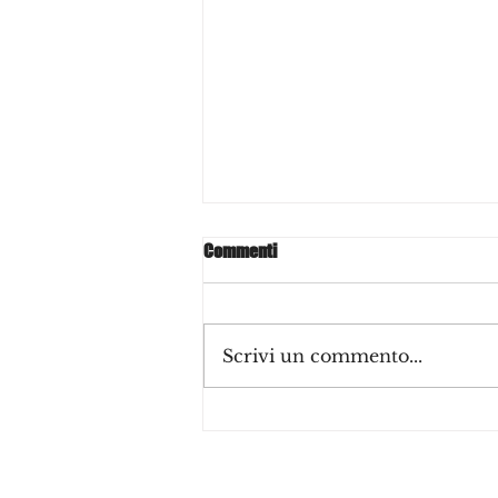
Commenti
Scrivi un commento...
Aspettative vs Realtà, ovvero:
quando ti deludono le persone
che pensavi fossero “diverse”