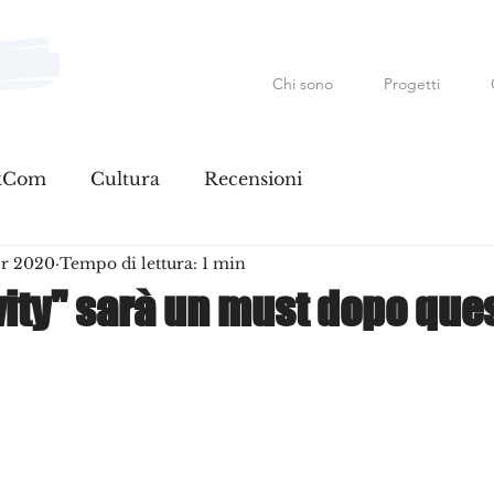
Chi sono
Progetti
Mauro Fanfoni MarkCom; E
kCom
Cultura
Recensioni
pr 2020
Tempo di lettura: 1 min
vity" sarà un must dopo que