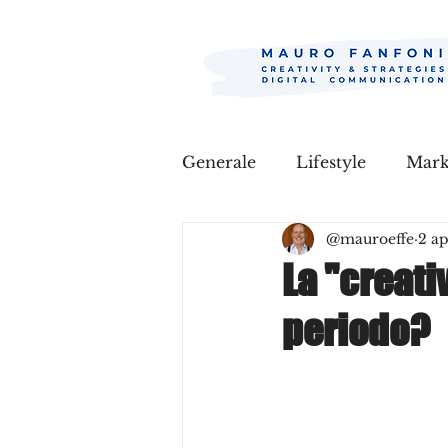
Generale
Lifestyle
Mar
@mauroeffe
2 a
La "creati
periodo?