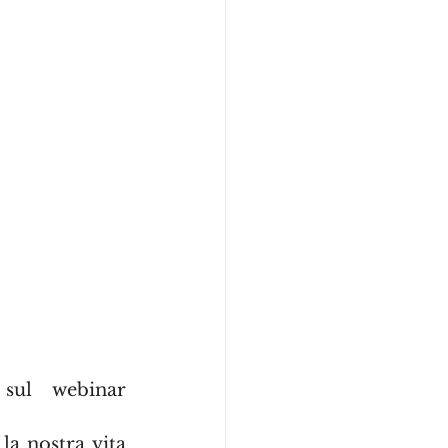
Per questo post mi ricollego ad uno speech, seguito sul webinar 
a nostra vita 