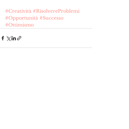
#Creatività
#RisolvereProblemi
#Opportunità
#Successo
#Ottimismo
Mostra tutti
Post recenti