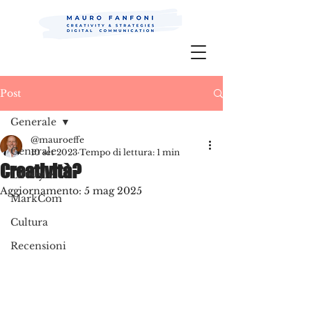
Mauro Fanfoni MarkCom; Editor;
Digital
P.R.
Post
Generale
@mauroeffe
Generale
10 set 2023
Tempo di lettura: 1 min
Creatività?
Lifestyle
Aggiornamento:
5 mag 2025
MarkCom
Cultura
Recensioni