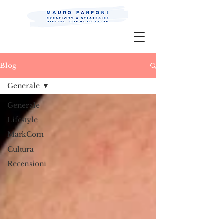
Mauro Fanfoni MarkCom; Editor;
Digital
P.R.
Blog
Generale
Generale
Lifestyle
MarkCom
Cultura
Recensioni